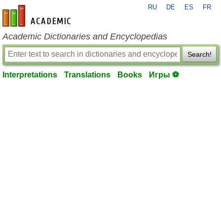
RU
DE
ES
FR
en-academic.com
Academic Dictionaries and Encyclopedias
Search!
Interpretations
Translations
Books
Игры ⚽