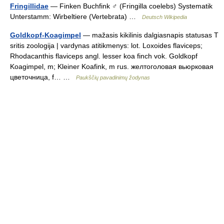
Fringillidae
— Finken Buchfink ♂ (Fringilla coelebs) Systematik
Unterstamm: Wirbeltiere (Vertebrata) …
Deutsch Wikipedia
Goldkopf-Koagimpel
— mažasis kikilinis dalgiasnapis statusas T
sritis zoologija | vardynas atitikmenys: lot. Loxoides flaviceps;
Rhodacanthis flaviceps angl. lesser koa finch vok. Goldkopf
Koagimpel, m; Kleiner Koafink, m rus. желтоголовая вьюрковая
цветочница, f… …
Paukščių pavadinimų žodynas