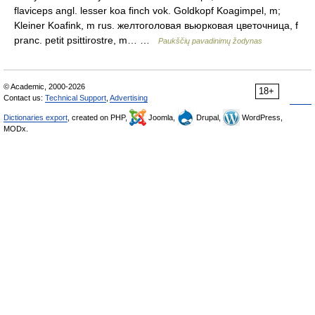
flaviceps angl. lesser koa finch vok. Goldkopf Koagimpel, m;
Kleiner Koafink, m rus. желтоголовая вьюрковая цветочница, f
pranc. petit psittirostre, m… …
Paukščių pavadinimų žodynas
© Academic, 2000-2026
18+
Contact us:
Technical Support
,
Advertising
Dictionaries export
, created on PHP,
Joomla,
Drupal,
WordPress,
MODx.