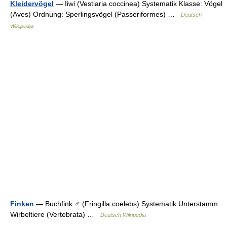
Kleidervögel
— Iiwi (Vestiaria coccinea) Systematik Klasse: Vögel
(Aves) Ordnung: Sperlingsvögel (Passeriformes) …
Deutsch
Wikipedia
Finken
— Buchfink ♂ (Fringilla coelebs) Systematik Unterstamm:
Wirbeltiere (Vertebrata) …
Deutsch Wikipedia