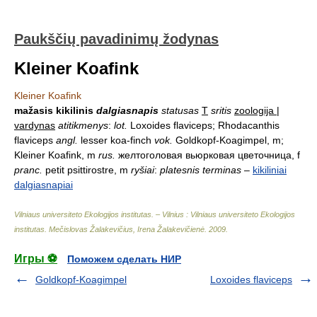
Paukščių pavadinimų žodynas
Kleiner Koafink
Kleiner Koafink
mažasis kikilinis
dalgiasnapis
statusas
T
sritis
zoologija |
vardynas
atitikmenys
:
lot.
Loxoides flaviceps; Rhodacanthis
flaviceps
angl.
lesser koa-finch
vok.
Goldkopf-Koagimpel, m;
Kleiner Koafink, m
rus.
желтоголовая вьюрковая цветочница, f
pranc.
petit psittirostre, m
ryšiai
:
platesnis terminas
–
kikiliniai
dalgiasnapiai
Vilniaus universiteto Ekologijos institutas. – Vilnius : Vilniaus universiteto Ekologijos
institutas
.
Mečislovas Žalakevičius, Irena Žalakevičienė
.
2009
.
Игры ⚽
Поможем сделать НИР
Goldkopf-Koagimpel
Loxoides flaviceps